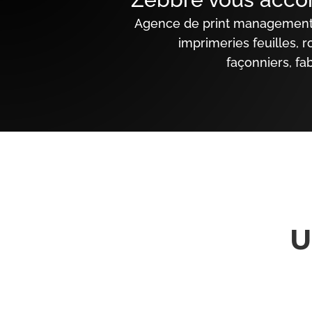
Agence de print management, 
imprimeries feuilles, 
façonniers,
fa
U