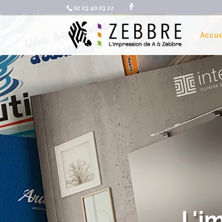
02 23 40 03 22
Accue
L'i