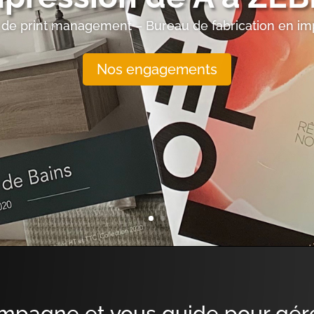
de print management – Bureau de fabrication en im
Nos engagements
pagne et vous guide pour gére