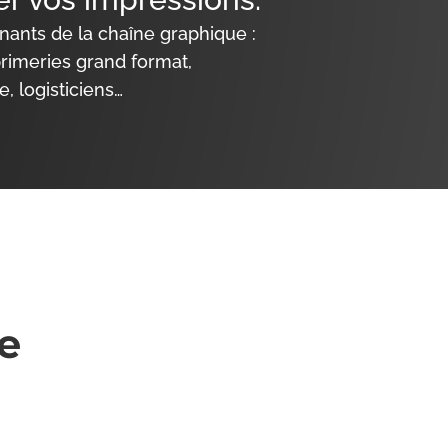
ants de la chaîne graphique :
primeries grand format,
e, logisticiens…
ue